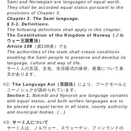
Sami and Norwegian are languages of equal worth.
They shall be accorded equal status pursuant to the
provisions of Chapter 3.
Chapter 3. The Sami language.
§ 3-1. Definitions.
The following definitions shall apply in this chapter:
The Constitution of the Kingdom of Norway（ノル
ウェー王国憲法）
Article 108
（第108条）でも
The authorities of the state shall create conditions
enabling the Sami people to preserve and develop its
language, culture and way of life.
サーミ人の言語、文化、生活様式の保存、発展について条
文があります。
2
:
The Language Act（言語法）
により、ブークモールと
ニーノシュクが認められています。
Section 1.
Bokmål and Nynorsk are language variants
with equal status, and both written languages are to
be placed on equal terms in all state, county authority
and municipal bodies. (...)
3
:
サーミ人について
サーミ人は、ノルウェー、スウェーデン、フィンランドの