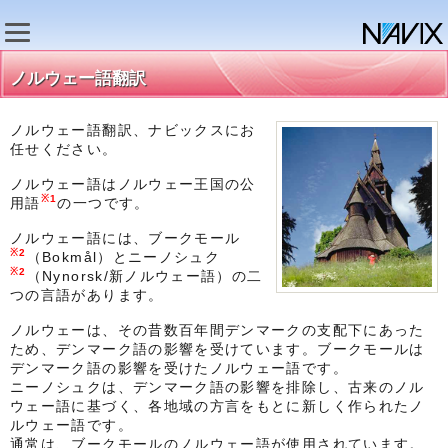
ノルウェー語翻訳
ノルウェー語翻訳、ナビックスにお
任せください。
ノルウェー語はノルウェー王国の公
※1
用語
の一つです。
ノルウェー語には、ブークモール
※2
（Bokmål）とニーノシュク
※2
（Nynorsk/新ノルウェー語）の二
つの言語があります。
ノルウェーは、その昔数百年間デンマークの支配下にあった
ため、デンマーク語の影響を受けています。ブークモールは
デンマーク語の影響を受けたノルウェー語です。
ニーノシュクは、デンマーク語の影響を排除し、古来のノル
ウェー語に基づく、各地域の方言をもとに新しく作られたノ
ルウェー語です。
通常は、ブークモールのノルウェー語が使用されています。