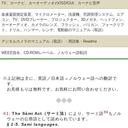
TV、カーナビ、カーオーディオのOSD/GUI、カーナビ音声
血液凝固測定装置、マイクロメーター、洗濯機、空調管理システム、エア
コン、TV、DVDプレーヤー、プロジェクター、3Dメガネ、ヘッドフォン、
カーオーディオ、カメラのレンズ、フラッシュ、バリカン、フォークリフ
ト、ドリル、ハンマー、レンチ、電動鋸のマニュアル（取説）
デジタルカメラのマニュアル（取説）・用語集・Readme
WEEE指令、CD-ROMレーベル、ノルウェー語歌詞
上記例は主に、英語／日本語→ノルウェー語への翻訳で
す。
お見積もりは無料です。お気軽にお問い合わせください。
※3
1
:
The Sámi Act（サーミ法）
により、サーミ語
もノル
ウェーの公用語として認められています。
§ 1-5. Sami languages.