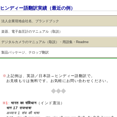
ヒンディー語翻訳実績（最近の例）
法人企業現地会社名、ブランドブック
楽器、電子血圧計のマニュアル（取説）
デジタルカメラのマニュアル（取説）・用語集・Readme
製品パッケージ、テロップ翻訳
上記例は、英語／日本語→ヒンディー語翻訳で。
お見積もりは無料です。お気軽にお問い合わせください。
1
:
भारत का संविधान
（インド憲法）
भाग 17 राजभाषा
अध्याय 1 संघ की भाषा