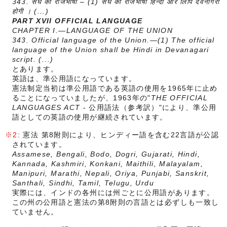
343. संघ की राजभाषा – (1) संघ की राजभाषा हिन्दी और लिपि देवनागरी
होगी । (...)
PART XVII OFFICIAL LANGUAGE
CHAPTER I.—LANGUAGE OF THE UNION
343. Official language of the Union.—(1) The official
language of the Union shall be Hindi in Devanagari
script. (...)
とあります。
英語は、準公用語になっています。
憲法制定当初は準公用語である英語の使用を1965年に止め
ることになっていましたが、1963年の"
THE OFFICIAL
LANGUAGES ACT
- 公用語法（参考訳）"により、準公用
語としての英語の使用が継続されています。
2
: 憲法 第8附則により、ヒンディー語を含む22言語が公認
されています。
Assamese, Bengali, Bodo, Dogri, Gujarati, Hindi,
Kannada, Kashmiri, Konkani, Maithili, Malayalam,
Manipuri, Marathi, Nepali, Oriya, Punjabi, Sanskrit,
Santhali, Sindhi, Tamil, Telugu, Urdu
実際には、インドの各州には州ごとに公用語があります。
この州の公用語と憲法の第8附則の言語とは必ずしも一致し
ていません。