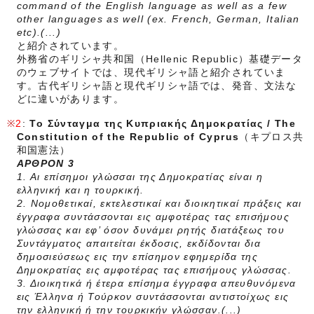
command of the English language as well as a few
other languages as well (ex. French, German, Italian
etc).(...)
と紹介されています。
外務省のギリシャ共和国（Hellenic Republic）基礎データ
のウェブサイトでは、現代ギリシャ語と紹介されていま
す。古代ギリシャ語と現代ギリシャ語では、発音、文法な
どに違いがあります。
2
:
Το Σύνταγμα της Κυπριακής Δημοκρατίας / The
Constitution of the Republic of Cyprus
（キプロス共
和国憲法）
ΑΡΘΡΟΝ 3
1. Αι επίσημοι γλώσσαι της Δημοκρατίας είναι η
ελληνική και η τουρκική.
2. Νομοθετικαί, εκτελεστικαί και διοικητικαί πράξεις και
έγγραφα συντάσσονται εις αμφοτέρας τας επισήμους
γλώσσας και εφ’ όσον δυνάμει ρητής διατάξεως του
Συντάγματος απαιτείται έκδοσις, εκδίδονται δια
δημοσιεύσεως εις την επίσημον εφημερίδα της
Δημοκρατίας εις αμφοτέρας τας επισήμους γλώσσας.
3. Διοικητικά ή έτερα επίσημα έγγραφα απευθυνόμενα
εις Έλληνα ή Τούρκον συντάσσονται αντιστοίχως εις
την ελληνική ή την τουρκικήν γλώσσαν.(...)