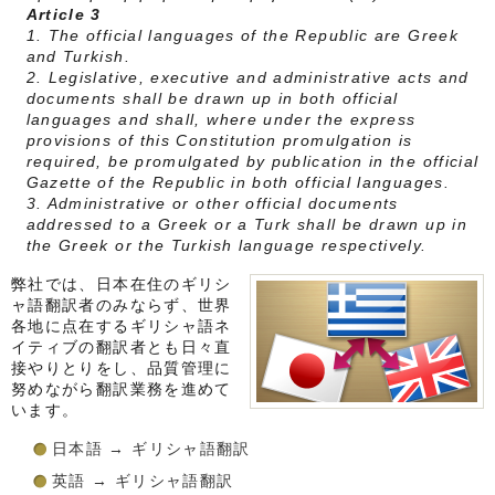
Article 3
1. The official languages of the Republic are Greek
and Turkish.
2. Legislative, executive and administrative acts and
documents shall be drawn up in both official
languages and shall, where under the express
provisions of this Constitution promulgation is
required, be promulgated by publication in the official
Gazette of the Republic in both official languages.
3. Administrative or other official documents
addressed to a Greek or a Turk shall be drawn up in
the Greek or the Turkish language respectively.
弊社では、日本在住のギリシ
ャ語翻訳者のみならず、世界
各地に点在するギリシャ語ネ
イティブの翻訳者とも日々直
接やりとりをし、品質管理に
努めながら翻訳業務を進めて
います。
日本語 → ギリシャ語翻訳
英語 → ギリシャ語翻訳