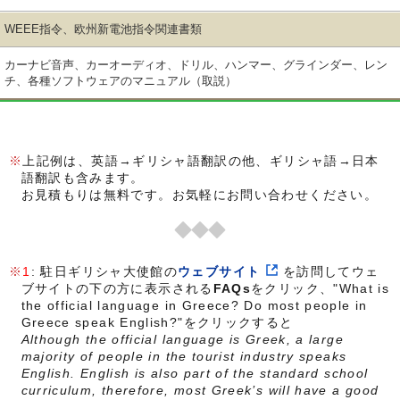
WEEE指令、欧州新電池指令関連書類
カーナビ音声、カーオーディオ、ドリル、ハンマー、グラインダー、レン
チ、各種ソフトウェアのマニュアル（取説）
上記例は、英語→ギリシャ語翻訳の他、ギリシャ語→日本
語翻訳も含みます。
お見積もりは無料です。お気軽にお問い合わせください。
1
: 駐日ギリシャ大使館の
ウェブサイト
を訪問してウェ
ブサイトの下の方に表示される
FAQs
をクリック、"What is
the official language in Greece? Do most people in
Greece speak English?"をクリックすると
Although the official language is Greek, a large
majority of people in the tourist industry speaks
English. English is also part of the standard school
curriculum, therefore, most Greek’s will have a good