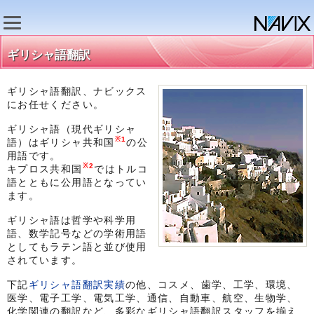
ギリシャ語翻訳
ギリシャ語翻訳、ナビックス
にお任せください。
ギリシャ語（現代ギリシャ
※1
語）はギリシャ共和国
の公
用語です。
※2
キプロス共和国
ではトルコ
語とともに公用語となってい
ます。
ギリシャ語は哲学や科学用
語、数学記号などの学術用語
としてもラテン語と並び使用
されています。
下記
ギリシャ語翻訳実績
の他、コスメ、歯学、工学、環境、
医学、電子工学、電気工学、通信、自動車、航空、生物学、
化学関連の翻訳など、多彩なギリシャ語翻訳スタッフを揃え